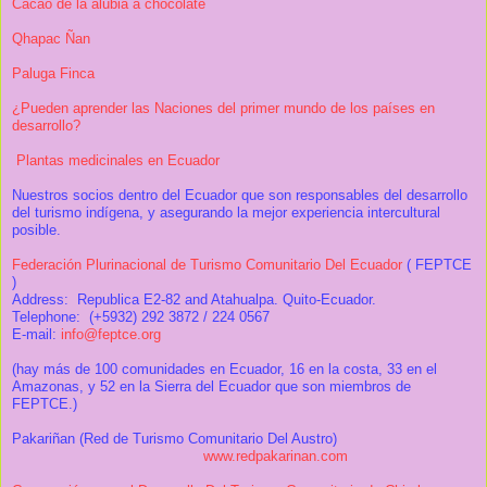
Cacao de la alubia a chocolate
Qhapac Ñan
Paluga Finca
¿Pueden aprender las Naciones del primer mundo de los países en
desarrollo?
Plantas medicinales en Ecuador
Nuestros socios dentro del Ecuador que son responsables del desarrollo
del turismo indígena, y asegurando la mejor experiencia intercultural
posible.
Federación Plurinacional de Turismo Comunitario Del Ecuador
( FEPTCE
)
Address: Republica E2-82 and Atahualpa. Quito-Ecuador.
Telephone: (+5932) 292 3872 / 224 0567
E-mail:
info@feptce.org
(hay más de 100 comunidades en Ecuador, 16 en la costa, 33 en el
Amazonas, y 52 en la Sierra del Ecuador que son miembros de
FEPTCE.)
Pakariñan (Red de Turismo Comunitario Del Austro)
www.redpakarinan.com