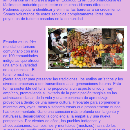
armonía con la naturaleza aquí en Ecuador. El artículo promocional es
fácilmente traducido por el lector en muchos idiomas diferentes.
Podemos ayudar a identificar y eliminar las barreras a su crecimiento.
Somos voluntarios de estos servicios completamente libres para
proyectos de turismo basados en la comunidad.
Ecuador es un líder
mundial en turismo
comunitario con más
de 100 comunidades
indígenas que ofrecen
una amplia variedad
de experiencias. El
turismo rural es la
piedra angular para preservar las tradiciones, los estilos artísticos y los
diversos procesos a ser transmitidos a las generaciones futuras. Esta
forma sostenible del turismo proporciona un aspecto único y muy
empírico, promovienda al invitado de la participación tangible en las
actividades diarias de la vida y una experiencia de aprendizaje
provechosa dentro de una nueva cultura. Prepárate para sorprenderte
mientras ves, oyes, tocas y saborea cosas que probablemente nunca
has experimentado. Gane una conexión más profunda con la gente y
naturaleza, desarrollando la conciencia, la empatía y una nueva
perspectiva. Por cientos de años, los pueblos indígenas y
afroecuatorianos, campesinos y montubios (mestizos) han sido los