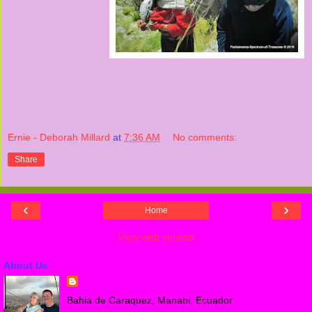
Ernie - Deborah Millard
at
7:36 AM
No comments:
Share
‹
›
Home
View web version
About Us
Bahia de Caraquez, Manabi, Ecuador